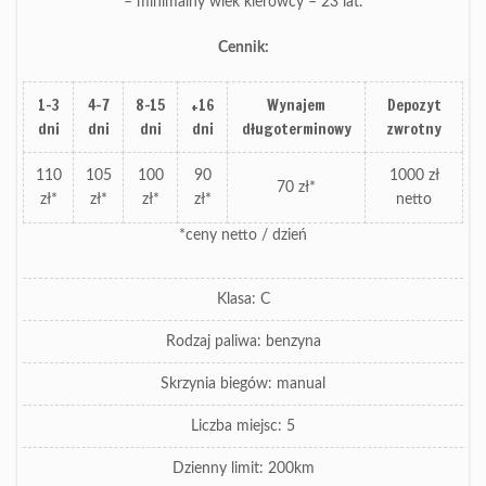
– minimalny wiek kierowcy – 23 lat.
Cennik:
1-3
4-7
8-15
+16
Wynajem
Depozyt
dni
dni
dni
dni
długoterminowy
zwrotny
110
105
100
90
1000 zł
70 zł*
zł*
zł*
zł*
zł*
netto
*ceny netto / dzień
Klasa: C
Rodzaj paliwa: benzyna
Skrzynia biegów: manual
Liczba miejsc: 5
Dzienny limit: 200km